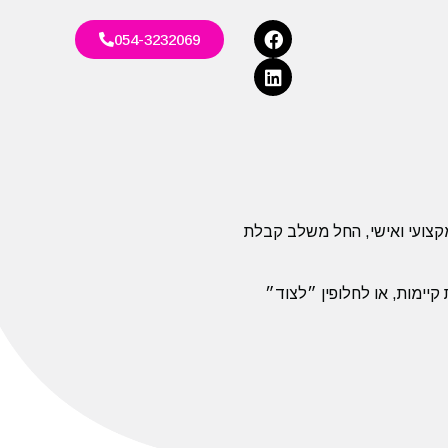
054-3232069
פן מקצועי ואישי, החל משלב קבלת
רסינג על מנת לאתר מועמדים מרשימות קיימות, או לחלופין ״לצוד״